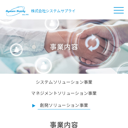
会社情報
CAMPANY
株式会社システムサプライ
事業内容
BUSINESS
製品情報
事業内容
PRODUCTS
採用情報
RECRUIT
システムソリューション事業
お問い合わせ
マネジメントソリューション事業
INFORMATION
創発ソリューション事業
事業内容